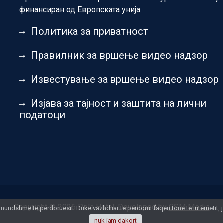
финансиран од Европската унија.
Политика за приватност
Правилник за вршење видео надзор
Известување за вршење видео надзор
Изјава за тајност и заштита на лични
податоци
Copyright © 2026 Pela Hotel. Developed by
GSM Media
të mundshme të përdoruesit. Duke vazhduar të përdorni faqen tonë të internetit,
nuk jam dakort