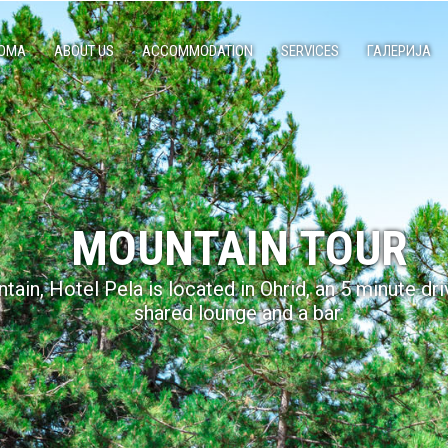
ОМА
ABOUT US
ACCOMMODATION
SERVICES
ГАЛЕРИЈА
MOUNTAIN TOUR
ain, Hotel Pela is located in Ohrid, an 5 minute dri
shared lounge and a bar.