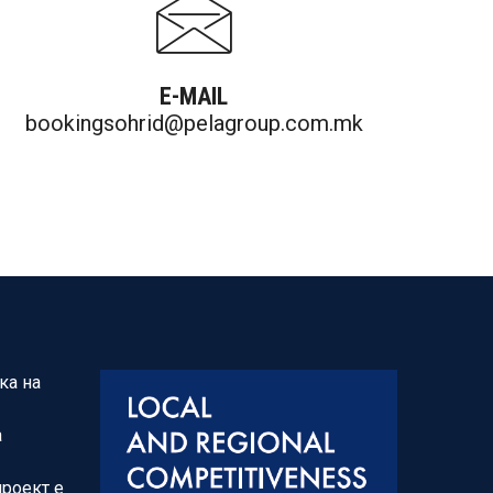
E-MAIL
bookingsohrid@pelagroup.com.mk
ка на
а
проект е