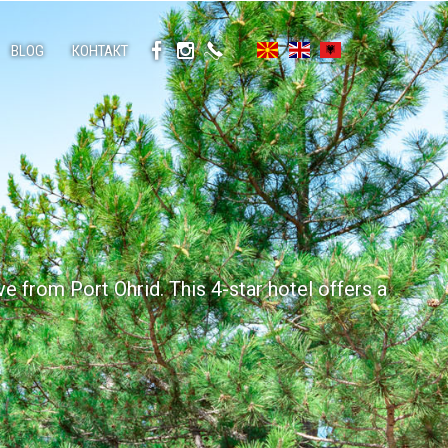
BLOG
КОНТАКТ
ve from Port Ohrid. This 4-star hotel offers a