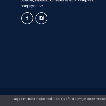
балкон, кабловска телевизија и интернет
поврзување.
Faqja e internetit përdor cookie për t'ju ofruar përvojën më të mirë 