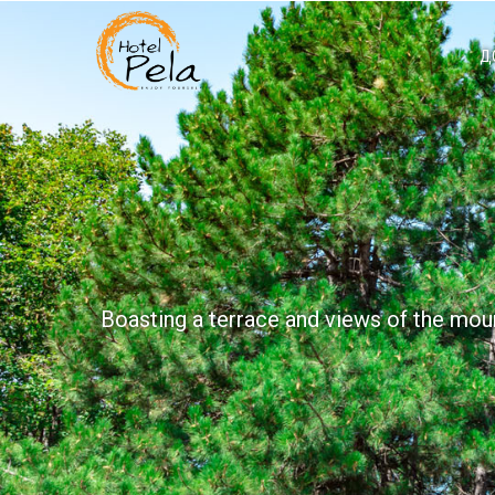
Д
Boasting a terrace and views of the mount