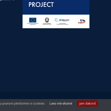
 ju pranoni përdorimin e cookies.
Lexo më shumë
jam dakord