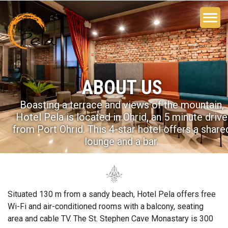
ABOUT US
Boasting a terrace and views of the mountain,
Hotel Pela is located in Ohrid, an 5 minute drive
from Port Ohrid. This 4-star hotel offers a share
lounge and a bar.
Situated 130 m from a sandy beach, Hotel Pela offers free
Wi-Fi and air-conditioned rooms with a balcony, seating
area and cable TV. The St. Stephen Cave Monastary is 300