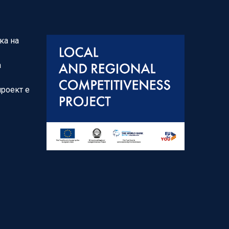
ка на
а
проект е