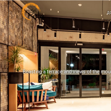
Д
Boasting a terrace and views of the mount