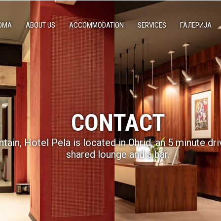
ОМА
ABOUT US
ACCOMMODATION
SERVICES
ГАЛЕРИЈА
CONTACT
ain, Hotel Pela is located in Ohrid, an 5 minute dri
shared lounge and a bar.