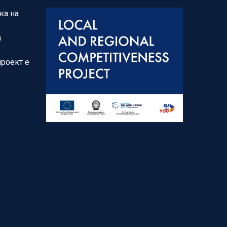
ка на
а
проект е