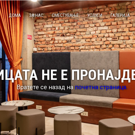
ДОМА
ЗА НАС
СМЕСТУВАЊЕ
УСЛУГИ
ГАЛЕРИЈА
ЦАТА НЕ Е ПРОНАЈДЕ
Вратете се назад на
почетна страница.